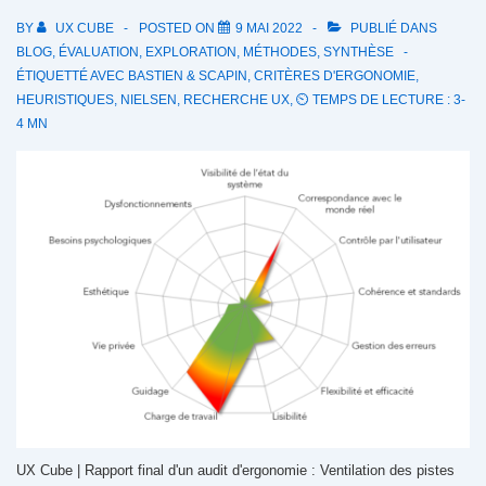
BY
UX CUBE
POSTED ON
9 MAI 2022
PUBLIÉ DANS
BLOG
,
ÉVALUATION
,
EXPLORATION
,
MÉTHODES
,
SYNTHÈSE
ÉTIQUETTÉ AVEC
BASTIEN & SCAPIN
,
CRITÈRES D'ERGONOMIE
,
HEURISTIQUES
,
NIELSEN
,
RECHERCHE UX
,
⏲ TEMPS DE LECTURE : 3-
4 MN
UX Cube | Rapport final d'un audit d'ergonomie : Ventilation des pistes