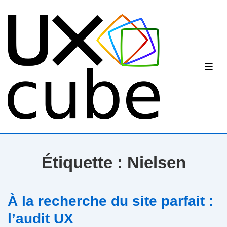
↓
passer
au
contenu
principal
ME
Étiquette :
Nielsen
À la recherche du site parfait :
l’audit UX