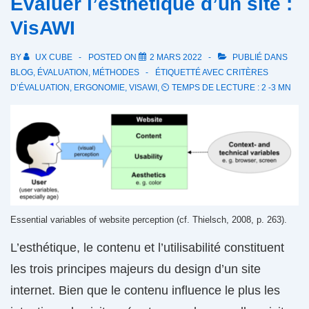
Évaluer l’esthétique d’un site :
VisAWI
BY
UX CUBE
POSTED ON
2 MARS 2022
PUBLIÉ DANS
BLOG
,
ÉVALUATION
,
MÉTHODES
ÉTIQUETTÉ AVEC
CRITÈRES
D’ÉVALUATION
,
ERGONOMIE
,
VISAWI
,
⏲ TEMPS DE LECTURE : 2 -3 MN
Essential variables of website perception (cf. Thielsch, 2008, p. 263).
L’esthétique, le contenu et l’utilisabilité constituent
les trois principes majeurs du design d’un site
internet. Bien que le contenu influence le plus les