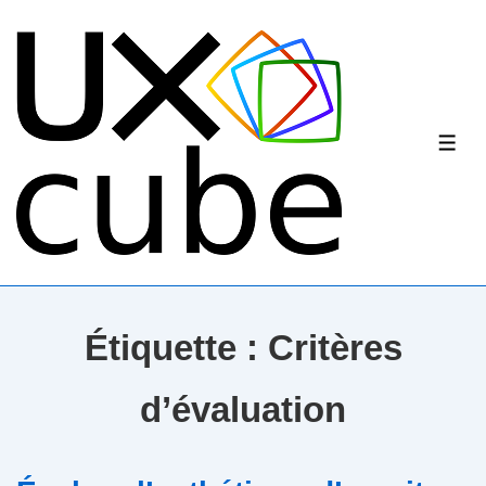
↓
passer
au
contenu
principal
ME
Étiquette :
Critères
d’évaluation