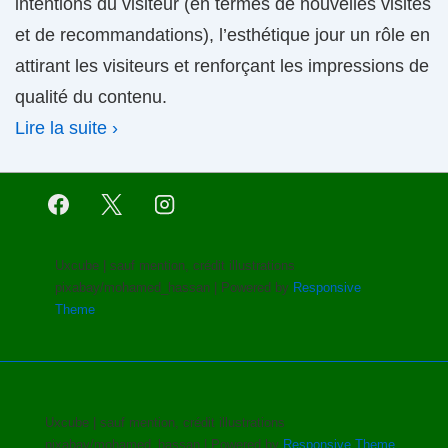
intentions du visiteur (en termes de nouvelles visites
et de recommandations), l’esthétique jour un rôle en
attirant les visiteurs et renforçant les impressions de
qualité du contenu.
Lire la suite ›
Uxcube | sauf mention, crédit illustrations
pixabay/mohamed_hassan
| Powered by
Responsive
Theme
Uxcube | sauf mention, crédit illustrations
pixabay/mohamed_hassan
| Powered by
Responsive Theme